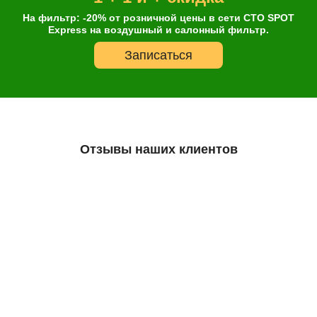
На фильтр: -20% от розничной цены в сети СТО SPOT
Express на воздушный и салонный фильтр.
Записаться
Отзывы наших клиентов
Остались сомнения?
А что так дешево?
Все масла, которые есть в нашем ассортименте, являются