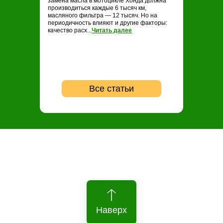
замена масла в мотоцикле Хонда должна
замене масла н
производиться каждые 6 тысяч км,
проводить ТО ка
масляного фильтра — 12 тысяч. Но на
опытные байкер
периодичность влияют и другие факторы:
регулярность не
качество расх...
Читать далее
...
Читать далее
Все статьи
Наверх