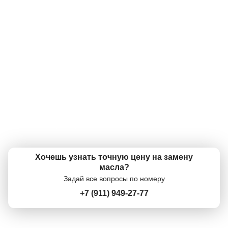
оригинальными и сертифицированными. Низкие цены - наш конек!
А фильтр есть на мою машину?
Да, конечно же, фильтр есть. В наличии огромный ассортимент
масляных фильтров практически для любой машины!
А что так дорого?
Онлайн запись
У нас одни из самых низких цен в городе на моторные масла. А
учитывая бесплатную замену, вообще супер низкие! Вам меняют масло
по цене канистры в магазине!
Выберите одну или несколько услуг
История обслуживания
А когда можно поменять?
Ежедневно с 09:00 - 21:00 можно записаться по телефону +7 (911) 949-
27-77, или приехать и поменять в рабочее время. У нас экспресс замена
Номер телефона
масла без очередей. Приехал и поменял.
Далее
ОК
Хочешь узнать точную цену на замену
масла?
Задай все вопросы по номеру
+7 (911) 949-27-77