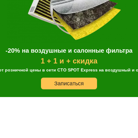
Он
-20% на воздушные и салонные фильтра
1 + 1 и + скидка
Выбор
Дата и
Контактн
автосервиса
время
данные
от розничной цены в сети СТО SPOT Express на воздушный и
несколько услуг
Записаться
История