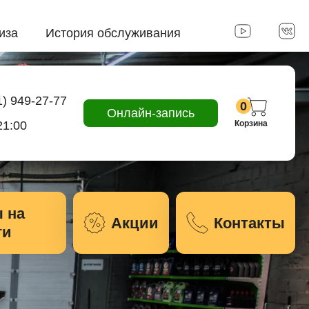
иза
История обслуживания
1) 949-27-77
0
Онлайн-запись
21:00
Корзина
 на
Акции
Контакты
ги