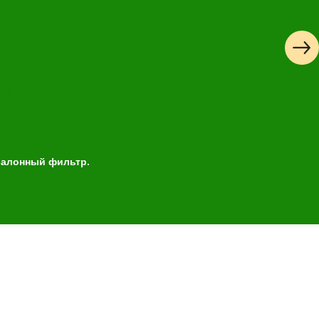
лайн запись
ые
Успешная
запись
 салонный фильтр.
Далее
 обслуживания