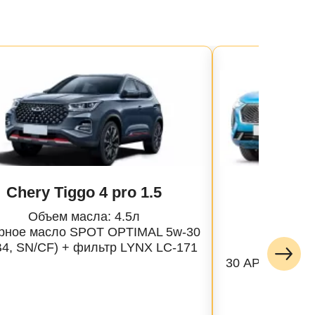
Chery Tiggo 4 pro 1.5
Hava
Объем масла: 4.5л
Объе
рное масло SPOT OPTIMAL 5w-30
Масло 
B4, SN/CF) + фильтр LYNX LC-171
Profe
30 API SP, AC