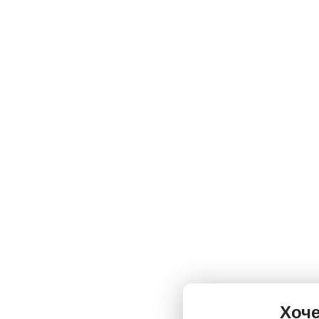
А что так дорог
У нас одни из самых н
вообще супер низкие!
А когда можно
Ежедневно с 09:00 - 2
поменять в рабочее вр
Хоче