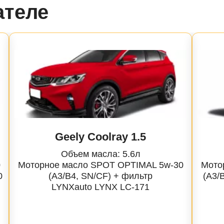
ателе
Geely Coolray 1.5
Объем масла: 5.6л
0
Моторное масло SPOT OPTIMAL 5w-30
Мото
0
(A3/B4, SN/CF) + фильтр
(A3/
LYNXauto
LYNX LC-171