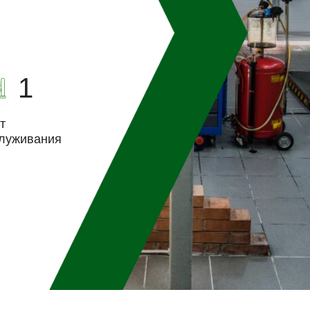
1
т
луживания