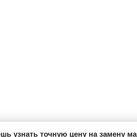
о?
изких цен в городе на моторные масла. А учитывая 
 Вам меняют масло по цене канистры в магазине!
 поменять?
1:00 можно записаться по телефону +7 (911) 949-27-7
емя. У нас экспресс замена масла без очередей. Пр
шь узнать точную цену на замену м