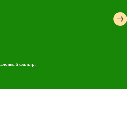
лайн запись
ые
Успешная
запись
 салонный фильтр.
Далее
 обслуживания