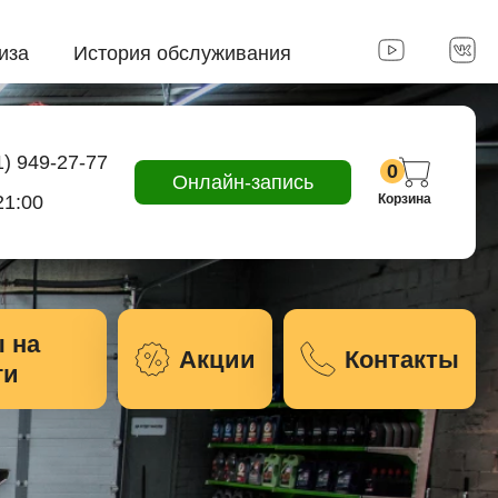
иза
История обслуживания
1) 949-27-77
0
Онлайн-запись
21:00
Корзина
 на
Акции
Контакты
ги