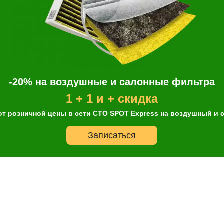
Он
-20% на воздушные и салонные фильтра
1 + 1 и + скидка
Выбор
Дата и
Контактн
автосервиса
время
данные
от розничной цены в сети СТО SPOT Express на воздушный и
несколько услуг
Записаться
История