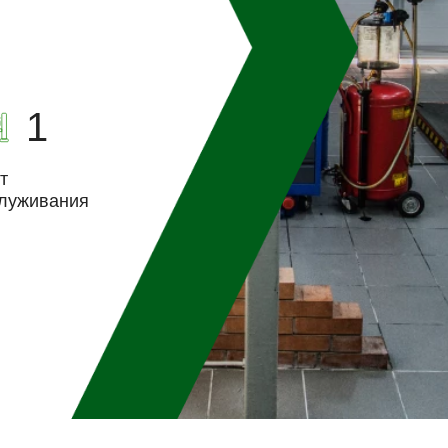
1
т
луживания