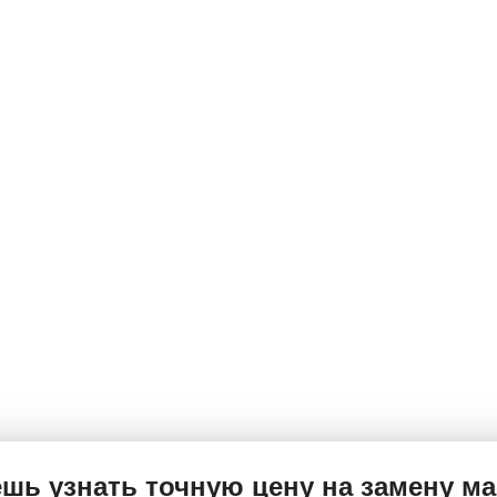
о?
изких цен в городе на моторные масла. А учитывая 
 Вам меняют масло по цене канистры в магазине!
 поменять?
1:00 можно записаться по телефону +7 (911) 949-27-7
емя. У нас экспресс замена масла без очередей. Пр
шь узнать точную цену на замену м