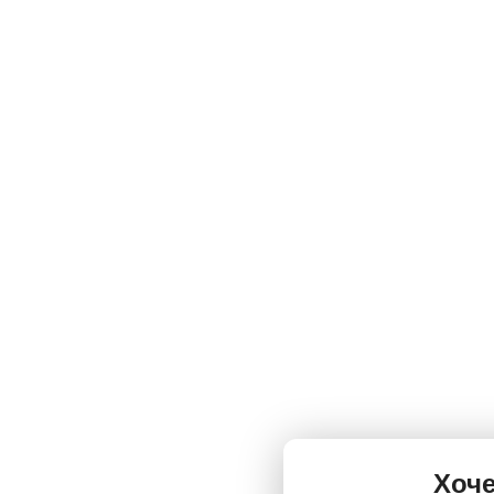
А что так дорог
У нас одни из самых н
вообще супер низкие!
А когда можно
Ежедневно с 09:00 - 2
поменять в рабочее вр
Хоче