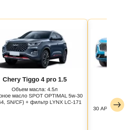
Chery Tiggo 4 pro 1.5
Hava
Объем масла: 4.5л
Объе
рное масло SPOT OPTIMAL 5w-30
Масло 
B4, SN/CF) + фильтр LYNX LC-171
Profe
30 API SP, AC